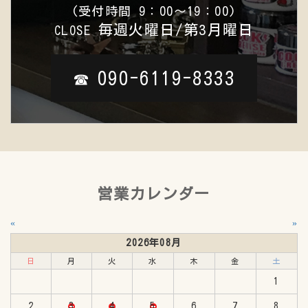
(受付時間 9：00～19：00)
毎週火曜日/第3月曜日
CLOSE
090-6119-8333
☎︎
営業カレンダー
«
»
2026年08月
日
月
火
水
木
金
土
1
2
3
4
5
6
7
8