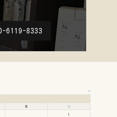
0-6119-8333
»
金
土
1